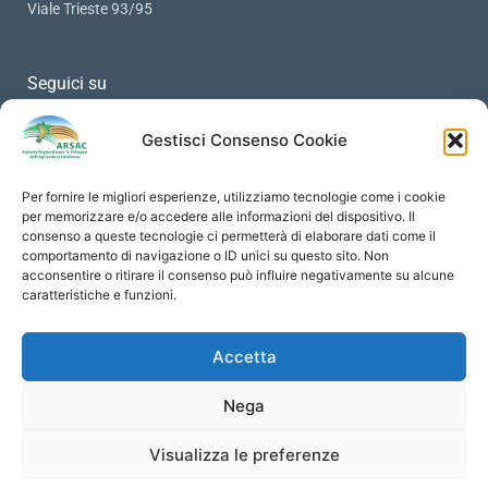
Viale Trieste 93/95
Seguici su
Gestisci Consenso Cookie
Per fornire le migliori esperienze, utilizziamo tecnologie come i cookie
PRIVACY
per memorizzare e/o accedere alle informazioni del dispositivo. Il
consenso a queste tecnologie ci permetterà di elaborare dati come il
comportamento di navigazione o ID unici su questo sito. Non
Protezione Dati Personali
acconsentire o ritirare il consenso può influire negativamente su alcune
Informativa Privacy
caratteristiche e funzioni.
Cookies Policy
Accetta
Social Media Policy
Contatti
Nega
Visualizza le preferenze
© 2018 All rights reserved sito a cura di Arsac Ufficio Marketing
Territoriale