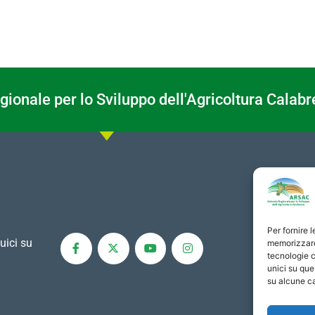
ionale per lo Sviluppo dell'Agricoltura Calabr
Per fornire 
uici su
memorizzare 
tecnologie c
unici su que
su alcune ca