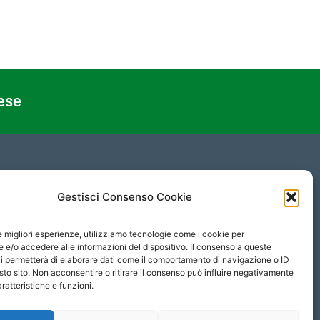
ese
PRIVACY
Gestisci Consenso Cookie
Protezione Dati Personali
le migliori esperienze, utilizziamo tecnologie come i cookie per
Informativa Privacy
e/o accedere alle informazioni del dispositivo. Il consenso a queste
i permetterà di elaborare dati come il comportamento di navigazione o ID
Cookies Policy
sto sito. Non acconsentire o ritirare il consenso può influire negativamente
ratteristiche e funzioni.
Social Media Policy
Contatti