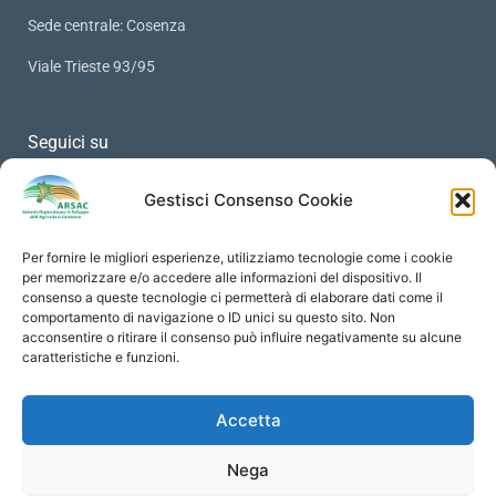
Sede centrale: Cosenza
Viale Trieste 93/95
Seguici su
Gestisci Consenso Cookie
Per fornire le migliori esperienze, utilizziamo tecnologie come i cookie
PRIVACY
per memorizzare e/o accedere alle informazioni del dispositivo. Il
consenso a queste tecnologie ci permetterà di elaborare dati come il
comportamento di navigazione o ID unici su questo sito. Non
Protezione Dati Personali
acconsentire o ritirare il consenso può influire negativamente su alcune
Informativa Privacy
caratteristiche e funzioni.
Cookies Policy
Accetta
Social Media Policy
Contatti
Nega