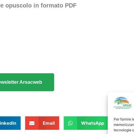
re opuscolo in formato PDF
 Newsletter Arsacweb
Per fornire 
inkedIn
Email
WhatsApp
memorizzare 
tecnologie c