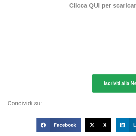
Clicca QUI per scarica
Iscriviti alla
Condividi su:
Facebook
X
L