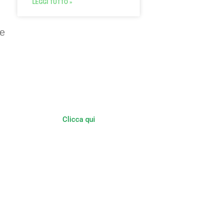
LEGGI TUTTO »
le
Multifunzionalità in
Agricoltura
Agriturismi Fattorie Didattiche
Fattorie Sociali
Clicca qui