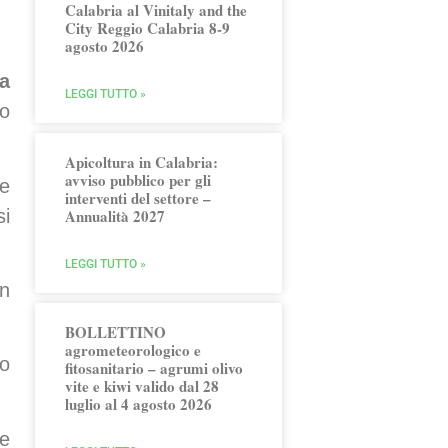
Calabria al Vinitaly and the
City Reggio Calabria 8-9
agosto 2026
la
LEGGI TUTTO »
vo
Apicoltura in Calabria:
avviso pubblico per gli
ne
interventi del settore –
si
Annualità 2027
LEGGI TUTTO »
on
BOLLETTINO
agrometeorologico e
so
fitosanitario – agrumi olivo
vite e kiwi valido dal 28
luglio al 4 agosto 2026
le