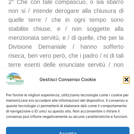
2° Che con tale compascuo, o sia sbarro
non si / intende derogare alla chiusura di
quelle terre / che in ogni tempo sono
stabilite chiuse, e / non soggette alla
menzionata servitù, e / di quelle, che per la
Divisione Demaniale / hanno sofferto
riseca, ben vero però, che i padro / ni di tali
terre esenti delle enunciate servitù / non
possono esercitare il compascuo sulle ter /
Gestisci Consenso Cookie
re altrui, a norma de’ ripetuti Art.i 569, e
570 / LL. CC. / 3° Che sia permesso ai
Per fornire le migliori esperienze, utilizziamo tecnologie come i cookie per
padroni degli Animali / vaccini condurli al
memorizzare e/o accedere alle informazioni del dispositivo. Il consenso a
queste tecnologie ci permetterà di elaborare dati come il comportamento
Fiume per abbeverarli in / qualunque
di navigazione o ID unici su questo sito. Non acconsentire o ritirare il
consenso può influire negativamente su alcune caratteristiche e funzioni.
tempo, senza però potere godere / del
pascolo sull’erba primitiva, ed esclusa, me
Accetta