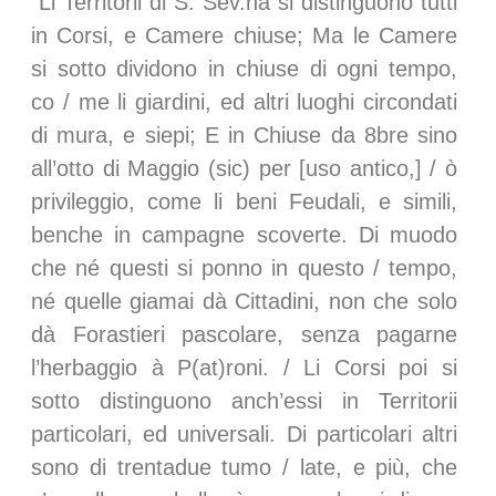
“Li Territorii di S. Sev.na si distinguono tutti
in Corsi, e Camere chiuse; Ma le Camere
si sotto dividono in chiuse di ogni tempo,
co / me li giardini, ed altri luoghi circondati
di mura, e siepi; E in Chiuse da 8bre sino
all’otto di Maggio (sic) per [uso antico,] / ò
privileggio, come li beni Feudali, e simili,
benche in campagne scoverte. Di muodo
che né questi si ponno in questo / tempo,
né quelle giamai dà Cittadini, non che solo
dà Forastieri pascolare, senza pagarne
l’herbaggio à P(at)roni. / Li Corsi poi si
sotto distinguono anch’essi in Territorii
particolari, ed universali. Di particolari altri
sono di trentadue tumo / late, e più, che