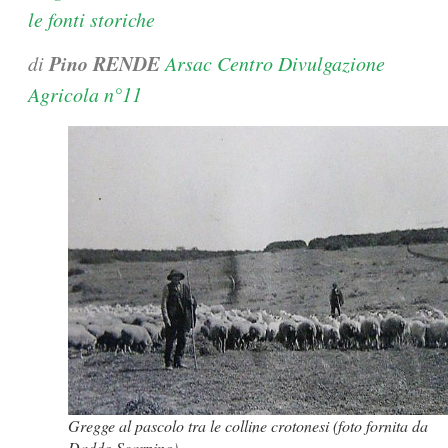
le fonti storiche
Pino RENDE
di
Arsac Centro Divulgazione
Agricola n°11
Gregge al pascolo tra le colline crotonesi (foto fornita da
Daddo Scarpino).