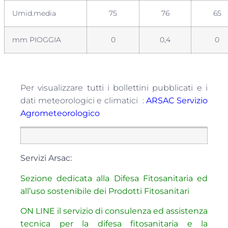
Umid.media
75
76
65
mm PIOGGIA
0
0,4
0
Per visualizzare tutti i bollettini pubblicati e i
dati meteorologici e climatici :
ARSAC Servizio
Agrometeorologico
Servizi Arsac:
Sezione dedicata alla Difesa Fitosanitaria ed
all’uso sostenibile dei Prodotti Fitosanitari
ON LINE il servizio di consulenza ed assistenza
tecnica per la difesa fitosanitaria e la