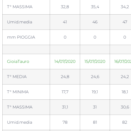
T° MASSIMA
32,8
35,4
34,2
Umid.media
41
46
47
mm PIOGGIA
0
0
0
GioiaTauro
14/07/2020
15/07/2020
16/07/20
T° MEDIA
24,8
24,6
24,2
T° MINIMA
17,7
19,1
18,1
T° MASSIMA
31,1
31
30,6
Umid.media
78
81
82