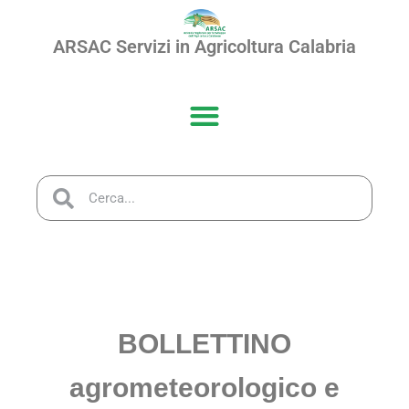
ARSAC Servizi in Agricoltura Calabria
Luglio 23, 2020
BOLLETTINO
agrometeorologico e