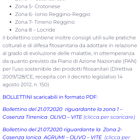
Zona 5- Crotonese
Zona 6- Ionio Reggino-Reggio
Zona 7- Tirreno Reggino
Zona 8 – Locride
Il bollettino contiene inoltre consigli utili sulle pratiche
colturali e di difesa fitosanitaria da adottare in relazione
al grado di evoluzione delle malattie, in ottemperanza
da quanto previsto da Piano di Azione Nazionale (PAN)
per l’uso sostenibile dei prodotti fitosanitari (Direttiva
2009/128/CE, recepita con il decreto legislativo 14
agosto 2012, n. 150)
BOLLETTINI scaricabili in formato PDF:
B
ollettino del 21.07.2020 riguardante la zona 1 –
Cosenza Tirrenica OLIVO – VITE
(clicca per scaricare)
Bollettino del 21.07.2020 riguardante la Zona 2-
Cosenza Ionica AGRUMI – OLIVO – VITE
(clicca per