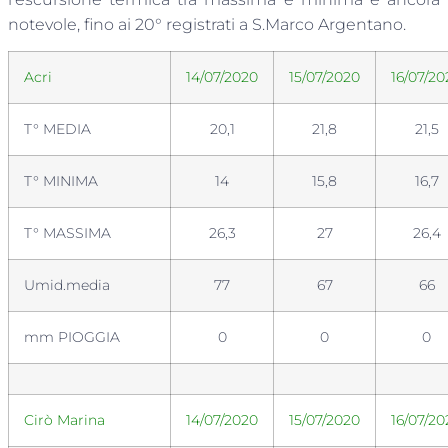
notevole, fino ai 20° registrati a S.Marco Argentano.
Acri
14/07/2020
15/07/2020
16/07/20
T° MEDIA
20,1
21,8
21,5
T° MINIMA
14
15,8
16,7
T° MASSIMA
26,3
27
26,4
Umid.media
77
67
66
mm PIOGGIA
0
0
0
Cirò Marina
14/07/2020
15/07/2020
16/07/20