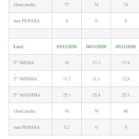
Umid.media
77
74
74
mm PIOGGIA
0
0
0
Locri
03/11/2020
04/11/2020
05/11/2020
T° MEDIA
18
17,1
17,6
T° MINIMA
11,7
11,1
12,9
T° MASSIMA
25,1
25,4
25,3
Umid.media
74
79
80
mm PIOGGIA
0,2
0
0