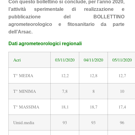
Con questo bollettino si conclude, per l’anno 2020,
l’attività sperimentale di realizzazione e
pubblicazione del BOLLETTINO
agrometeorologico e fitosanitario da parte
dell’Arsac.
Dati agrometeorologici regionali
Acri
03/11/2020
04/11/2020
05/11/2020
T° MEDIA
12,2
12,8
12,7
T° MINIMA
7,8
8
10
T° MASSIMA
18,1
18,7
17,4
Umid.media
93
93
96