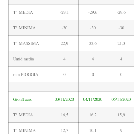
T° MEDIA
-29,1
-29,6
-29,6
T° MINIMA
-30
-30
-30
T° MASSIMA
22,9
22,6
21,3
Umid.media
4
4
4
mm PIOGGIA
0
0
0
GioiaTauro
03/11/2020
04/11/2020
05/11/2020
T° MEDIA
16,5
16,2
15,9
T° MINIMA
12,7
10,1
9