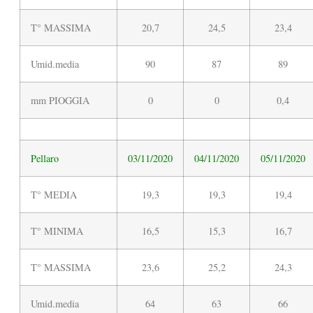
T° MASSIMA
20,7
24,5
23,4
Umid.media
90
87
89
mm PIOGGIA
0
0
0,4
Pellaro
03/11/2020
04/11/2020
05/11/2020
T° MEDIA
19,3
19,3
19,4
T° MINIMA
16,5
15,3
16,7
T° MASSIMA
23,6
25,2
24,3
Umid.media
64
63
66