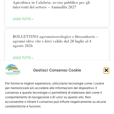
Apicoltura in Calabria: avviso pubblico per gli
interventi del settore – Annualità 2027
LEGGI TUTTO »
BOLLETTINO agrometeorologico e fitosanitario –
agrumi olivo vite e kiwi valido dal 28 luglio al 4
agosto 2026
LEGGI TUTTO »
Gestisci Consenso Cookie
Per fornire le migliori esperienze, utilizziamo tecnologie come i cookie
per memorizzare e/o accedere alle informazioni del dispositivo. Il
consenso a queste tecnologie ci permetterà di elaborare dati come il
comportamento di navigazione o ID unici su questo sito. Non
acconsentire o ritirare il consenso può influire negativamente su alcune
Multifunzionalità in Agricoltura
caratteristiche e funzioni.
Agriturismi Fattorie Didattiche Fattorie Sociali