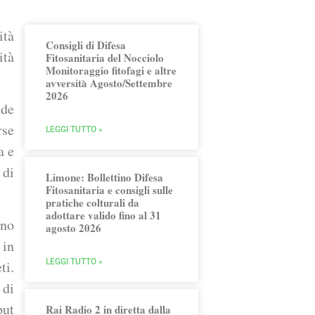
ità
Consigli di Difesa
ità
Fitosanitaria del Nocciolo
Monitoraggio fitofagi e altre
avversità Agosto/Settembre
2026
nde
rse
LEGGI TUTTO »
a e
 di
Limone: Bollettino Difesa
Fitosanitaria e consigli sulle
pratiche colturali da
adottare valido fino al 31
ino
agosto 2026
 in
LEGGI TUTTO »
ti.
 di
put
Rai Radio 2 in diretta dalla