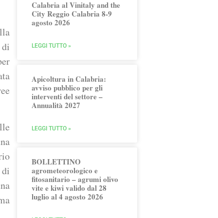
Calabria al Vinitaly and the
City Reggio Calabria 8-9
agosto 2026
lla
 di
LEGGI TUTTO »
per
ata
Apicoltura in Calabria:
avviso pubblico per gli
ree
interventi del settore –
Annualità 2027
lle
LEGGI TUTTO »
una
rio
BOLLETTINO
 di
agrometeorologico e
fitosanitario – agrumi olivo
una
vite e kiwi valido dal 28
luglio al 4 agosto 2026
ema