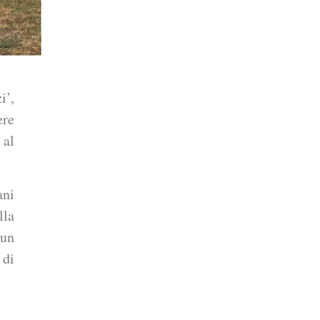
i’,
ere
 al
ani
lla
 un
 di