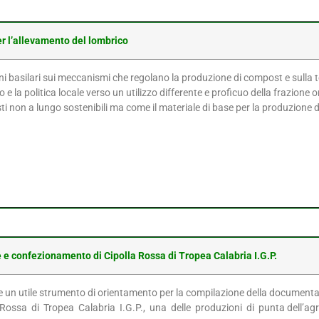
 per l’allevamento del lombrico
 basilari sui meccanismi che regolano la produzione di compost e sulla t
o e la politica locale verso un utilizzo differente e proficuo della frazione 
ti non a lungo sostenibili ma come il materiale di base per la produzione 
 e confezionamento di Cipolla Rossa di Tropea Calabria I.G.P.
e un utile strumento di orientamento per la compilazione della documentaz
ossa di Tropea Calabria I.G.P., una delle produzioni di punta dell’agri