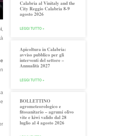
Calabria al Vinitaly and the
City Reggio Calabria 8-9
agosto 2026
i
,
LEGGI TUTTO »
tà
Apicoltura in Calabria:
avviso pubblico per gli
interventi del settore –
pe
Annualità 2027
on
LEGGI TUTTO »
ia
BOLLETTINO
ne
agrometeorologico e
fitosanitario – agrumi olivo
vite e kiwi valido dal 28
luglio al 4 agosto 2026
er