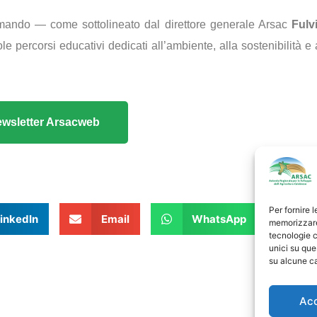
mando — come sottolineato dal direttore generale Arsac
Fulv
percorsi educativi dedicati all’ambiente, alla sostenibilità e 
 Newsletter Arsacweb
Per fornire 
inkedIn
Email
WhatsApp
memorizzare 
tecnologie c
unici su que
su alcune ca
le
Ac