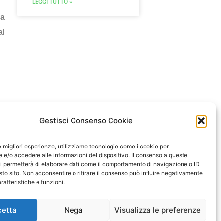
LEGGI TUTTO »
ia
al
Multifunzionalità in
Agricoltura
Agriturismi Fattorie Didattiche
Fattorie Sociali
Clicca qui
Gestisci Consenso Cookie
le migliori esperienze, utilizziamo tecnologie come i cookie per
e/o accedere alle informazioni del dispositivo. Il consenso a queste
i permetterà di elaborare dati come il comportamento di navigazione o ID
sto sito. Non acconsentire o ritirare il consenso può influire negativamente
ratteristiche e funzioni.
cetta
Nega
Visualizza le preferenze