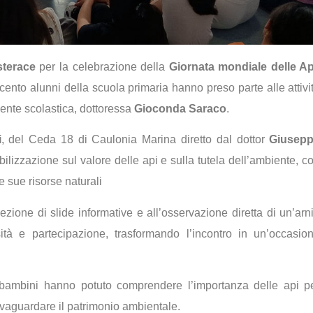
sterace
per la celebrazione della
Giornata mondiale delle Ap
cento alunni della scuola primaria hanno preso parte alle attivi
gente scolastica, dottoressa
Gioconda Saraco
.
i
, del Ceda 18 di Caulonia Marina diretto dal dottor
Giusep
lizzazione sul valore delle api e sulla tutela dell’ambiente, c
le sue risorse naturali
ezione di slide informative e all’osservazione diretta di un’arn
tà e partecipazione, trasformando l’incontro in un’occasio
 i bambini hanno potuto comprendere l’importanza delle api p
alvaguardare il patrimonio ambientale.