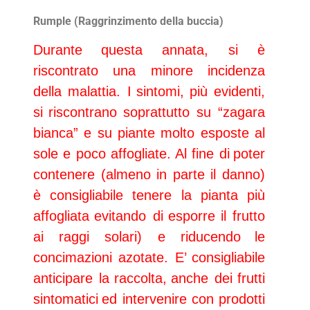
Rumple (Raggrinzimento
della buccia
)
Durante
questa annata, si è
riscontra
to una minore incidenza
della malattia. I
sintomi,
più evidenti,
si
riscontrano
soprattutto su “
zagara
bianca
” e su piante molto esposte al
sole e poco affogliate. Al fine di
poter
contenere (
almeno in parte il d
anno
)
è consigliabile tenere la pianta più
affogliata
evitando di
espo
rre
il frut
to
ai raggi solari) e riducendo
le
concimazioni azotate
. E’
consigliabile
anticipare la
raccolta,
anche dei
frutti
sintomatici
ed intervenire con prodotti