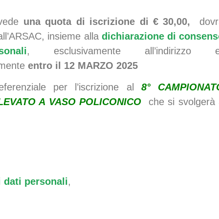
evede
una quota di iscrizione di € 30,00,
dov
 all’ARSAC, insieme alla
dichiarazione di consen
nali
, esclusivamente all’indirizzo e
lmente
entro il 12 MARZO 2025
eferenziale per l’iscrizione al
8
°
CAMPIONAT
LEVATO A VASO POLICONICO
che si svolgerà
 dati personali
,