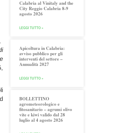
Calabria al Vinitaly and the
City Reggio Calabria 8-9
agosto 2026
LEGGI TUTTO »
”,
Apicoltura in Calabria:
di
avviso pubblico per gli
interventi del settore –
ne
Annualità 2027
5,
LEGGI TUTTO »
li
BOLLETTINO
ed
agrometeorologico e
fitosanitario – agrumi olivo
vite e kiwi valido dal 28
luglio al 4 agosto 2026