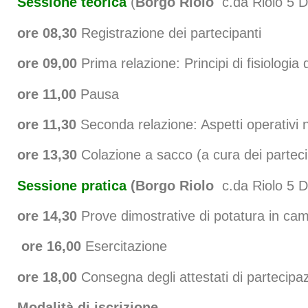
Sessione teorica
(
Borgo Riolo
c.da Riolo 5 D
ore 08,30
Registrazione dei partecipanti
ore 09,00
Prima relazione: Principi di fisiologia d
ore 11,00
Pausa
ore 11,30
Seconda relazione: Aspetti operativi ne
ore 13,30
Colazione a sacco (a cura dei parteci
Sessione pratica
(
Borgo Riolo
c.da Riolo 5 D
ore 14,30
Prove dimostrative di potatura in ca
ore 16,00
Esercitazione
ore 18,00
Consegna degli attestati di partecipa
Modalità di iscrizione