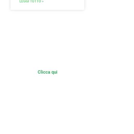
LEGGI TUTTO »
Multifunzionalità in
Agricoltura
Agriturismi Fattorie Didattiche
Fattorie Sociali
Clicca qui