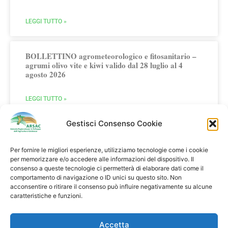
LEGGI TUTTO »
BOLLETTINO agrometeorologico e fitosanitario –
agrumi olivo vite e kiwi valido dal 28 luglio al 4
agosto 2026
LEGGI TUTTO »
Gestisci Consenso Cookie
Per fornire le migliori esperienze, utilizziamo tecnologie come i cookie
per memorizzare e/o accedere alle informazioni del dispositivo. Il
consenso a queste tecnologie ci permetterà di elaborare dati come il
comportamento di navigazione o ID unici su questo sito. Non
Multifunzionalità in Agricoltura
acconsentire o ritirare il consenso può influire negativamente su alcune
caratteristiche e funzioni.
Agriturismi Fattorie Didattiche Fattorie Sociali
Clicca qui
Accetta