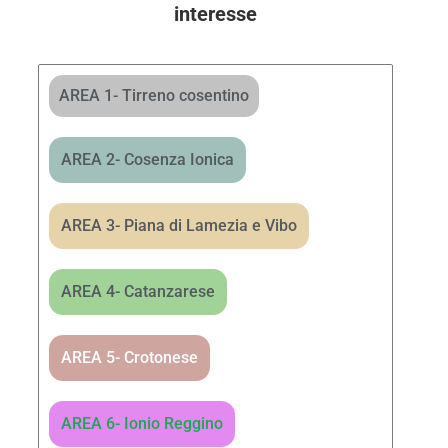
interesse
AREA 1- Tirreno cosentino
AREA 2- Cosenza Ionica
AREA 3- Piana di Lamezia e Vibo
AREA 4- Catanzarese
AREA 5- Crotonese
AREA 6- Ionio Reggino