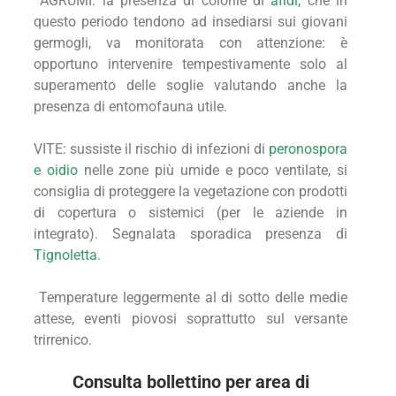
AGRUMI: l
a presenza di colonie di
afidi
,
che in
questo periodo tendono ad insediarsi sui giovani
germogli, va monitorata con attenzione: è
opportuno intervenire tempestivamente solo al
superamento delle soglie valutando anche la
presenza di entomofauna utile.
VITE: s
ussiste il rischio di infezioni di
peronospora
e
oidio
n
elle zone più umide e poco ventilate, si
consiglia di proteggere la vegetazione con prodotti
di copertura o sistemici (per le aziende in
integrato). Segnalata sporadica presenza di
Tignoletta
.
Temperature leggermente al di sotto delle medie
attese, eventi piovosi soprattutto sul versante
trirrenico.
Consulta bollettino per area di