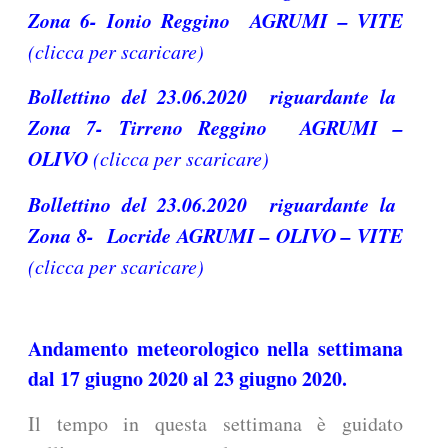
Zona 6- Ionio Reggino AGRUMI – VITE
(clicca per scaricare)
Bollettino del 23.06.2020 riguardante la
Zona 7- Tirreno Reggino AGRUMI –
OLIVO
(clicca per scaricare)
Bollettino del 23.06.2020 riguardante la
Zona 8- Locride AGRUMI – OLIVO – VITE
(clicca per scaricare)
Andamento meteorologico nella settimana
dal 1
7 giugno 2020 al
23 giugno 2020.
Il tempo in questa settimana è guidato