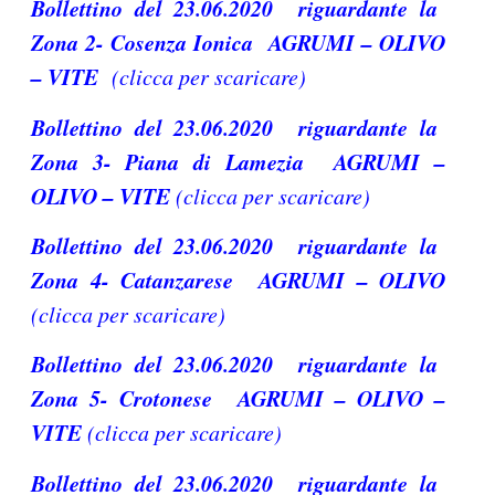
Bollettino del 23.06.2020 riguardante la
Zona 2- Cosenza Ionica AGRUMI – OLIVO
– VITE
(clicca per scaricare)
Bollettino del 23.06.2020 riguardante la
Zona 3- Piana di Lamezia
AGRUMI –
OLIVO – VITE
(clicca per scaricare)
Bollettino del 23.06.2020 riguardante la
Zona 4- Catanzarese AGRUMI – OLIVO
(clicca per scaricare)
Bollettino del 23.06.2020 riguardante la
Zona 5- Crotonese AGRUMI – OLIVO –
VITE
(clicca per scaricare)
Bollettino del 23.06.2020 riguardante la