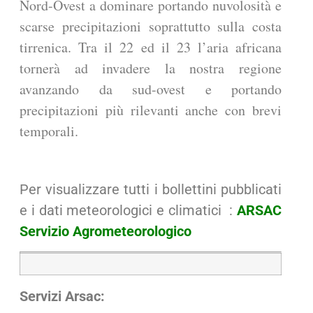
Nord-Ovest a dominare portando nuvolosità e
scarse precipitazioni soprattutto sulla costa
tirrenica. Tra il 22 ed il 23 l’aria africana
tornerà ad invadere la nostra regione
avanzando da sud-ovest e portando
precipitazioni più rilevanti anche con brevi
temporali.
Per visualizzare tutti i bollettini pubblicati
e i dati meteorologici e climatici :
ARSAC
Servizio Agrometeorologico
Servizi Arsac: