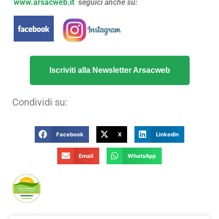
www.arsacweb.it
s
eguici anche su:
Iscriviti alla Newsletter Arsacweb
Condividi su:
Facebook
X
LinkedIn
Email
WhatsApp
Publicato da Arsac Ufficio Marketing
Territoriale