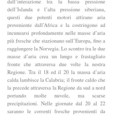
dall’interazione tra la bassa pressione
dell’Islanda e l’alta pressione siberiana,
questi due potenti motori attirano aria
proveniente dall’Africa e la costringono ad
incunearsi profondamente nelle masse d’aria
più fresche che stazionano sull’Europa, fino a
raggiungere la Norvegia. Lo scontro tra le due
masse d’aria crea un lungo e frastagliato
fronte che attraversa due volte la nostra
Regione. Tra il 18 ed il 20 la massa d’aria
calda lambisce la Calabria; il fronte caldo che
la precede attraversa la Regione da sud a nord
portando molte nuvole, ma scarse
precipitazioni. Nelle giornate dal 20 al 22
saranno le correnti fresche provenienti da