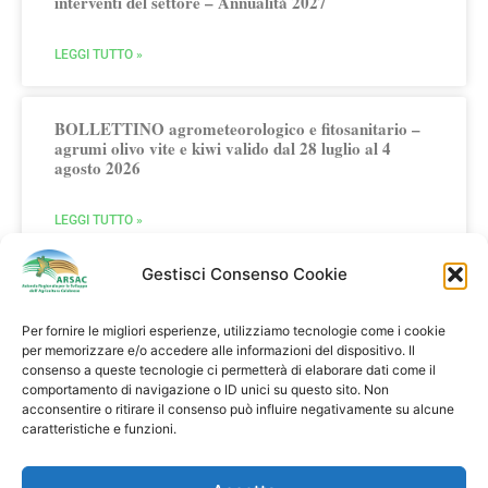
interventi del settore – Annualità 2027
LEGGI TUTTO »
BOLLETTINO agrometeorologico e fitosanitario –
agrumi olivo vite e kiwi valido dal 28 luglio al 4
agosto 2026
LEGGI TUTTO »
Gestisci Consenso Cookie
Per fornire le migliori esperienze, utilizziamo tecnologie come i cookie
per memorizzare e/o accedere alle informazioni del dispositivo. Il
consenso a queste tecnologie ci permetterà di elaborare dati come il
comportamento di navigazione o ID unici su questo sito. Non
Multifunzionalità in Agricoltura
acconsentire o ritirare il consenso può influire negativamente su alcune
caratteristiche e funzioni.
Agriturismi Fattorie Didattiche Fattorie Sociali
Clicca qui