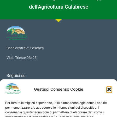
dell'Agricoltura Calabrese
Sede centrale: Cosenza
Viale Trieste 93/95
Seguici su
Gestisci Consenso Cookie
Per fornire le migliori esperienze, utilizziamo tecnologie come i cookie
PRIVACY
per memorizzare e/o accedere alle informazioni del dispositivo. Il
consenso a queste tecnologie ci permetterà di elaborare dati come il
comportamento di navigazione o ID unici su questo sito. Non