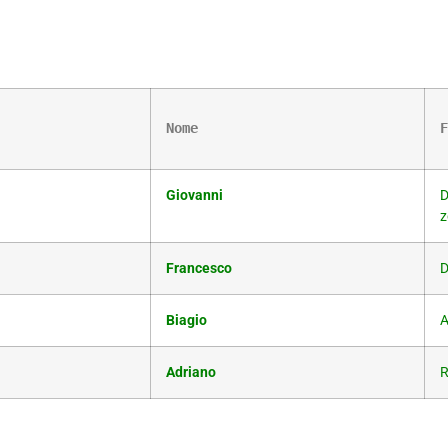
Nome
F
Giovanni
D
z
Francesco
D
Biagio
A
Adriano
R