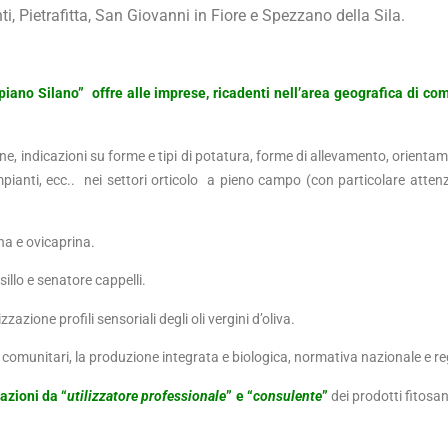
i, Pietrafitta, San Giovanni in Fiore e Spezzano della Sila.
piano Silano” offre alle imprese, ricadenti nell’area geografica di co
ne, indicazioni su forme e tipi di potatura, forme di allevamento, orientamen
i impianti, ecc.. nei settori orticolo a pieno campo (con particolare atten
na e ovicaprina.
illo e senatore cappelli.
zzazione profili sensoriali degli oli vergini d’oliva.
comunitari, la produzione integrata e biologica, normativa nazionale e re
tazioni da “
utilizzatore professionale
” e “
consulente
”
dei prodotti fitosa