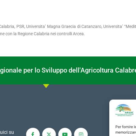
e Calabria, PSR, Universita’ Magna Graecia di Catanzaro, Universita’ “Medi
one con la Regione Calabria nei controlli Arcea.
ionale per lo Sviluppo dell'Agricoltura Calabr
Per fornire 
uici su
memorizzare 