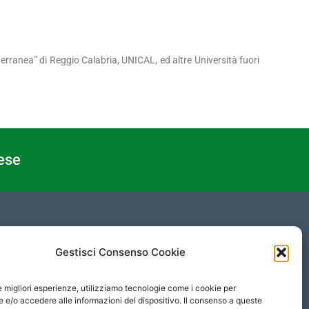
terranea” di Reggio Calabria, UNICAL, ed altre Università fuori
ese
PRIVACY
Gestisci Consenso Cookie
Protezione Dati Personali
le migliori esperienze, utilizziamo tecnologie come i cookie per
Informativa Privacy
e/o accedere alle informazioni del dispositivo. Il consenso a queste