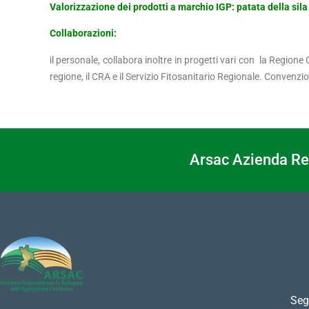
Valorizzazione dei prodotti a marchio IGP: patata della sila
Collaborazioni:
il personale, collabora inoltre in progetti vari con la Region
regione, il CRA e il Servizio Fitosanitario Regionale. Convenzi
Arsac Azienda Reg
Seg