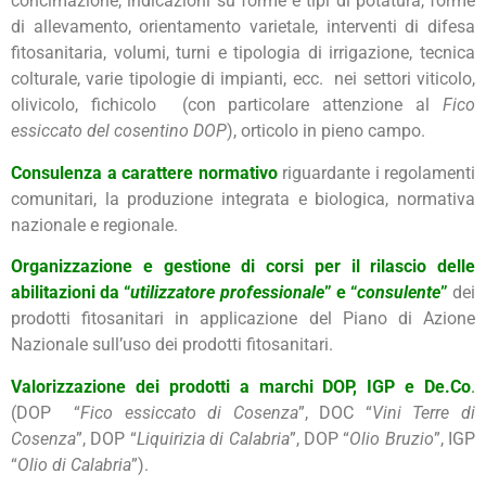
concimazione, indicazioni su forme e tipi di potatura, forme
di allevamento, orientamento varietale, interventi di difesa
fitosanitaria, volumi, turni e tipologia di irrigazione, tecnica
colturale, varie tipologie di impianti, ecc. nei settori viticolo,
olivicolo, fichicolo (con particolare attenzione al
Fico
essiccato del cosentino DOP
), orticolo in pieno campo.
Consulenza a carattere normativo
riguardante i regolamenti
comunitari, la produzione integrata e biologica, normativa
nazionale e regionale.
Organizzazione e gestione di corsi per il rilascio delle
abilitazioni da “
utilizzatore professionale
” e “
consulente
”
dei
prodotti fitosanitari in applicazione del Piano di Azione
Nazionale sull’uso dei prodotti fitosanitari.
Valorizzazione dei prodotti a marchi DOP, IGP e De.Co
.
(DOP “
Fico essiccato di Cosenza
”, DOC “
Vini Terre di
Cosenza
”, DOP “
Liquirizia di Calabria
”, DOP “
Olio Bruzio
”, IGP
“
Olio di Calabria
”).