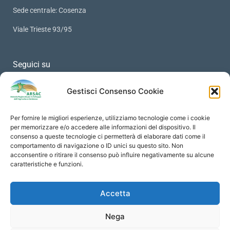
Sede centrale: Cosenza
Viale Trieste 93/95
Seguici su
Gestisci Consenso Cookie
Per fornire le migliori esperienze, utilizziamo tecnologie come i cookie
PRIVACY
per memorizzare e/o accedere alle informazioni del dispositivo. Il
consenso a queste tecnologie ci permetterà di elaborare dati come il
comportamento di navigazione o ID unici su questo sito. Non
Protezione Dati Personali
acconsentire o ritirare il consenso può influire negativamente su alcune
Informativa Privacy
caratteristiche e funzioni.
Cookies Policy
Accetta
Social Media Policy
Contatti
Nega