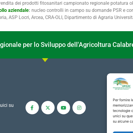
la vendita dei prodotti fitosanitari campionato regionale potatura o
rollo aziendale
:
nucleo controlli in campo su domande PSR e c
ia, ASP Locri, Arcea, CRA-OLI, Dipartimento di Agraria Università
ionale per lo Sviluppo dell'Agricoltura Calabr
Per fornire 
uici su
memorizzare 
tecnologie c
unici su que
su alcune ca