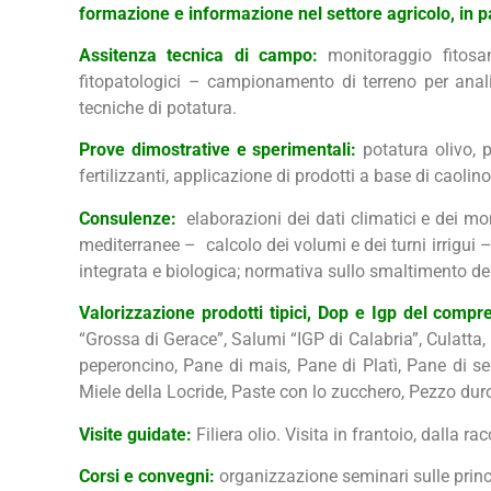
formazione e informazione nel settore agricolo, in p
Assitenza tecnica di campo:
monitoraggio fitosa
fitopatologici – campionamento di terreno per anali
tecniche di potatura.
Prove dimostrative e sperimentali:
potatura olivo, p
fertilizzanti, applicazione di prodotti a base di caolin
Consulenze:
elaborazioni dei dati climatici e dei moni
mediterranee – calcolo dei volumi e dei turni irrigui
integrata e biologica; normativa sullo smaltimento dei 
Valorizzazione prodotti tipici, Dop e Igp del compr
“Grossa di Gerace”, Salumi “IGP di Calabria”, Culatta, 
peperoncino, Pane di mais, Pane di Platì, Pane di se
Miele della Locride, Paste con lo zucchero, Pezzo dur
Visite guidate:
Filiera olio. Visita in frantoio, dalla r
Corsi e convegni:
organizzazione seminari sulle principa