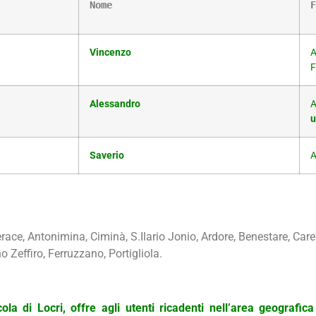
Nome
F
Vincenzo
A
F
Alessandro
A
u
Saverio
A
ace, Antonimina, Ciminà, S.Ilario Jonio, Ardore, Benestare, Carer
 Zeffiro, Ferruzzano, Portigliola.
a di Locri, offre agli utenti ricadenti nell’area geografic