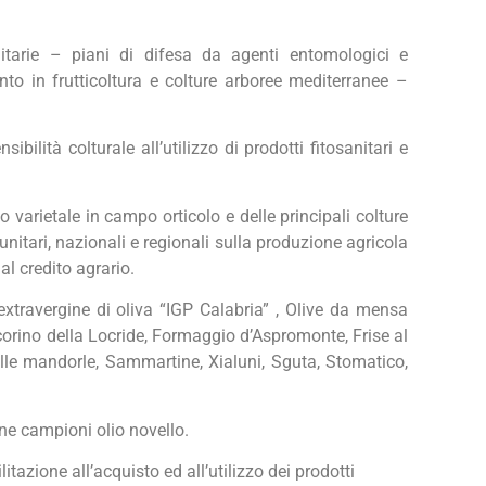
nitarie – piani di difesa da agenti entomologici e
to in frutticoltura e colture arboree mediterranee –
bilità colturale all’utilizzo di prodotti fitosanitari e
o varietale in campo orticolo e delle principali colture
itari, nazionali e regionali sulla produzione agricola
al credito agrario.
xtravergine di oliva “IGP Calabria” , Olive da mensa
Pecorino della Locride, Formaggio d’Aspromonte, Frise al
alle mandorle, Sammartine, Xialuni, Sguta, Stomatico,
ione campioni olio novello.
itazione all’acquisto ed all’utilizzo dei prodotti