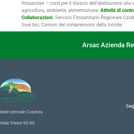
fitosanitari – corsi per il rilascio dell’abilitazione al
agricoltura, ambiente, alimentazione.
Attività di cont
Collaborazioni:
Servizio Fitosanitario Regionale Calabr
Goel bio, Comuni del comprensorio della locride.
Arsac Azienda Reg
Seg
Sede centrale: Cosenza
Viale Trieste 93/95