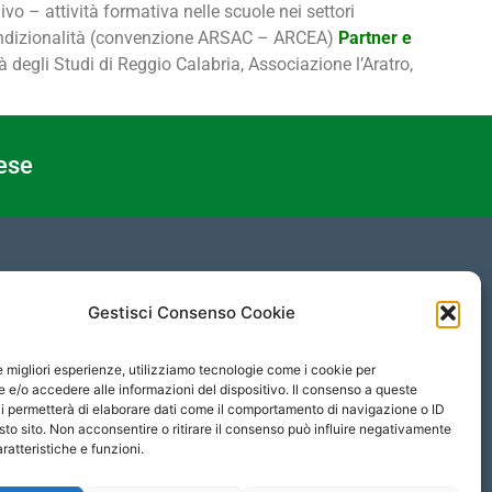
livo – attività formativa nelle scuole nei settori
ondizionalità (convenzione ARSAC – ARCEA)
Partner e
 degli Studi di Reggio Calabria, Associazione l’Aratro,
ese
PRIVACY
Gestisci Consenso Cookie
Protezione Dati Personali
le migliori esperienze, utilizziamo tecnologie come i cookie per
Informativa Privacy
e/o accedere alle informazioni del dispositivo. Il consenso a queste
i permetterà di elaborare dati come il comportamento di navigazione o ID
Cookies Policy
sto sito. Non acconsentire o ritirare il consenso può influire negativamente
ratteristiche e funzioni.
Social Media Policy
Contatti