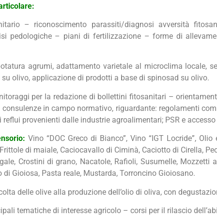
articolare:
nitario – riconoscimento parassiti/diagnosi avversità fitosa
si pedologiche – piani di fertilizzazione – forme di allevamen
otatura agrumi, adattamento varietale al microclima locale, sensi
o su olivo, applicazione di prodotti a base di spinosad su olivo.
toraggi per la redazione di bollettini fitosanitari – orientament
 – consulenze in campo normativo, riguardante: regolamenti comun
reflui provenienti dalle industrie agroalimentari; PSR e accesso 
ensorio:
Vino “DOC Greco di Bianco”, Vino “IGT Locride”, Olio e
Frittole di maiale, Caciocavallo di Ciminà, Caciotto di Cirella, 
gale, Crostini di grano, Nacatole, Rafioli, Susumelle, Mozzetti 
o di Gioiosa, Pasta reale, Mustarda, Torroncino Gioiosano.
accolta delle olive alla produzione dell’olio di oliva, con degustaz
li tematiche di interesse agricolo – corsi per il rilascio dell’abil