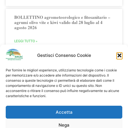
BOLLETTINO agrometeorologico e fitosanitario –
agrumi olivo vite e kiwi valido dal 28 luglio al 4
agosto 2026
LEGGI TUTTO »
Gestisci Consenso Cookie
Per fornire le migliori esperienze, utilizziamo tecnologie come i cookie
per memorizzare e/o accedere alle informazioni del dispositivo. Il
consenso a queste tecnologie ci permetterà di elaborare dati come il
comportamento di navigazione o ID unici su questo sito. Non
Multifunzionalità in Agricoltura
acconsentire o ritirare il consenso può influire negativamente su alcune
caratteristiche e funzioni.
Agriturismi Fattorie Didattiche Fattorie Sociali
Clicca qui
Accetta
Seguici su:
Nega