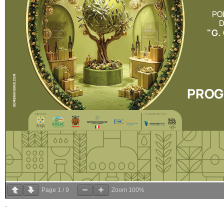
Page
1
/
9
Zoom
100%
.